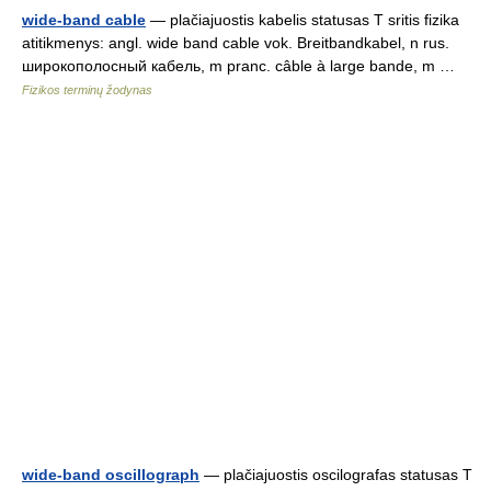
wide-band cable
— plačiajuostis kabelis statusas T sritis fizika
atitikmenys: angl. wide band cable vok. Breitbandkabel, n rus.
широкополосный кабель, m pranc. câble à large bande, m …
Fizikos terminų žodynas
wide-band oscillograph
— plačiajuostis oscilografas statusas T