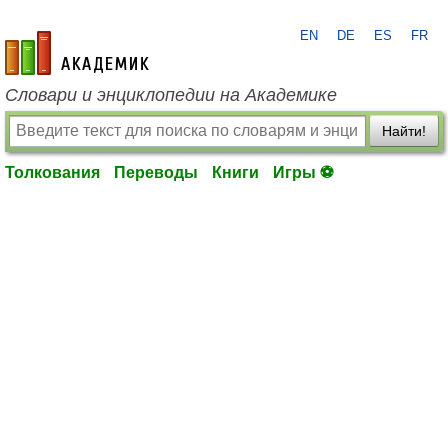
EN
DE
ES
FR
academic.ru
Словари и энциклопедии на Академике
Найти!
Толкования
Переводы
Книги
Игры ⚽