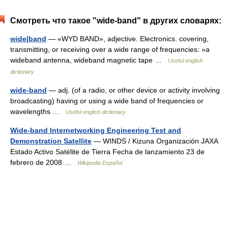
Смотреть что такое "wide-band" в других словарях:
wide|band
— «WYD BAND», adjective. Electronics. covering,
transmitting, or receiving over a wide range of frequencies: »a
wideband antenna, wideband magnetic tape …
Useful english
dictionary
wide-band
— adj. (of a radio, or other device or activity involving
broadcasting) having or using a wide band of frequencies or
wavelengths …
Useful english dictionary
Wide-band Internetworking Engineering Test and
Demonstration Satellite
— WINDS / Kizuna Organización JAXA
Estado Activo Satélite de Tierra Fecha de lanzamiento 23 de
febrero de 2008 …
Wikipedia Español