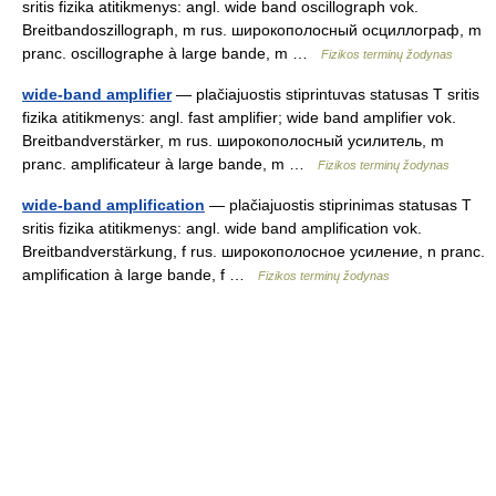
sritis fizika atitikmenys: angl. wide band oscillograph vok.
Breitbandoszillograph, m rus. широкополосный осциллограф, m
pranc. oscillographe à large bande, m …
Fizikos terminų žodynas
wide-band amplifier
— plačiajuostis stiprintuvas statusas T sritis
fizika atitikmenys: angl. fast amplifier; wide band amplifier vok.
Breitbandverstärker, m rus. широкополосный усилитель, m
pranc. amplificateur à large bande, m …
Fizikos terminų žodynas
wide-band amplification
— plačiajuostis stiprinimas statusas T
sritis fizika atitikmenys: angl. wide band amplification vok.
Breitbandverstärkung, f rus. широкополосное усиление, n pranc.
amplification à large bande, f …
Fizikos terminų žodynas