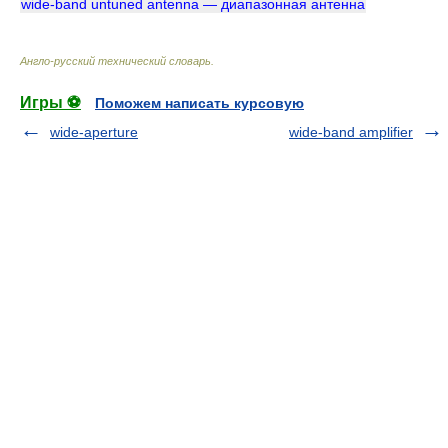
wide-band untuned antenna — диапазонная антенна
Англо-русский технический словарь
.
Игры ⚽
Поможем написать курсовую
wide-aperture
wide-band amplifier