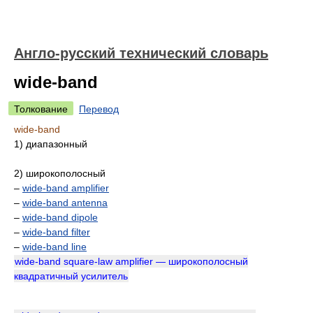
Англо-русский технический словарь
wide-band
Толкование
Перевод
wide-band
1) диапазонный
2) широкополосный
–
wide-band amplifier
–
wide-band antenna
–
wide-band dipole
–
wide-band filter
–
wide-band line
wide-band square-law amplifier — широкополосный
квадратичный усилитель